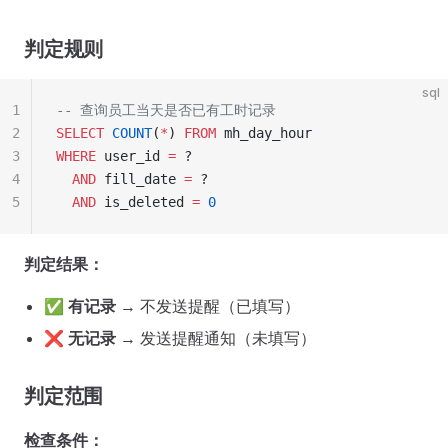
判定规则
sql
1
-- 查询员工当天是否已有工时记录
2
SELECT
 COUNT
(
*
) 
FROM
 mh_day_hour 
3
WHERE
 user_id 
=
 ? 
4
  AND
 fill_date 
=
 ?
5
  AND
 is_deleted 
=
 0
判定结果：
✅
有记录
→ 不发送提醒（已填写）
❌
无记录
→ 发送提醒通知（未填写）
判定范围
检查条件：